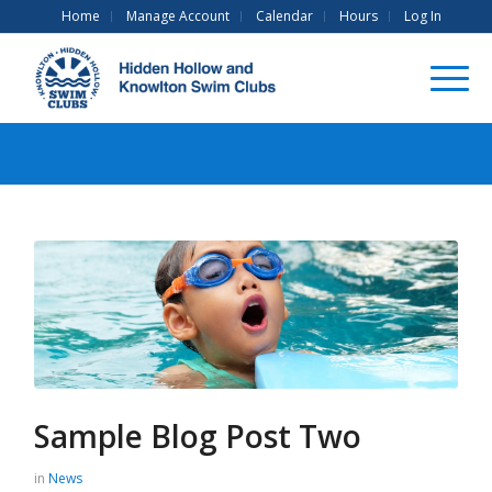
Home
Manage Account
Calendar
Hours
Log In
Sample Blog Post Two
in
News